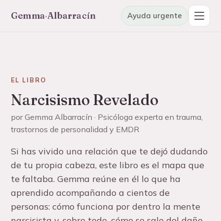
Gemma
·
Albarracín
Ayuda urgente
Hacer el test gratis
Entrar a mi área
EL LIBRO
Cursos y programas
Online, a tu ritmo, desde cualquier país
Narcisismo Revelado
por Gemma Albarracín · Psicóloga experta en trauma,
Artículos y guías
trastornos de personalidad y EMDR
Para entender lo que estás viviendo
Si has vivido una relación que te dejó dudando
Mapa del abuso narcisista
de tu propia cabeza, este libro es el mapa que
El diccionario, etapa a etapa: encuéntrate en el recorrido
te faltaba. Gemma reúne en él lo que ha
Chat de apoyo
aprendido acompañando a cientos de
Pregunta con calma, es gratuito
personas: cómo funciona por dentro la mente
narcisista y, sobre todo, cómo se sale del daño