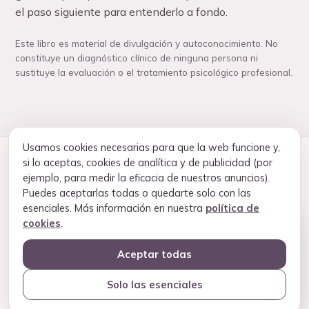
el paso siguiente para entenderlo a fondo.
Este libro es material de divulgación y autoconocimiento. No
constituye un diagnóstico clínico de ninguna persona ni
sustituye la evaluación o el tratamiento psicológico profesional.
Usamos cookies necesarias para que la web funcione y,
si lo aceptas, cookies de analítica y de publicidad (por
ejemplo, para medir la eficacia de nuestros anuncios).
Puedes aceptarlas todas o quedarte solo con las
Gemma
·
Albarracín
esenciales. Más información en nuestra
política de
Cursos
Apoyo
Mi cuenta y pagos
Contacto
Aviso legal
×
cookies
.
¿Te cuesta poner nombre a lo que
Condiciones de contratación
Privacidad
Cookies
vives? Habla con nuestra
ayuda de
Aceptar todas
IA
— educativa, gratuita y sin juicios.
©
2026
Gemma Albarracín · Psicóloga experta en trauma,
trastornos de personalidad y EMDR · Col. G-7670
Solo las esenciales
Empezar