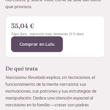
Test gratuito
que provoca.
Pon nombre a lo que vives, en 3 minutos
Canal de YouTube
↗
35,04 €
Más de 240.000 personas
Tapa dura · impresión bajo demanda (3-5 días)
Contacto
Comprar en Lulu
De qué trata
Narcisismo Revelado
explica, sin tecnicismos, el
funcionamiento de la mente narcisista: sus
motivaciones, sus patrones y sus estrategias de
manipulación. Dedica una atención especial al
narcisismo en la familia —crecer con padres