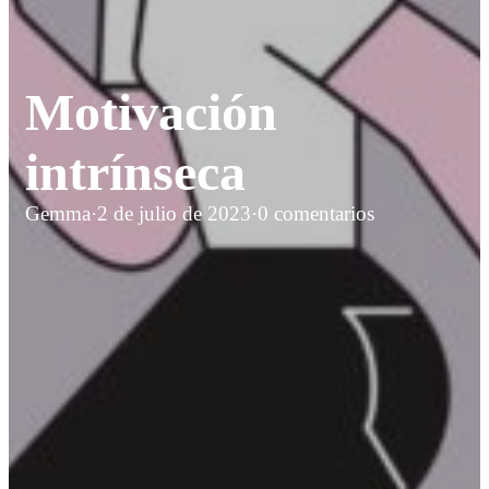
Motivación
intrínseca
Gemma
·
2 de julio de 2023
·
0 comentarios