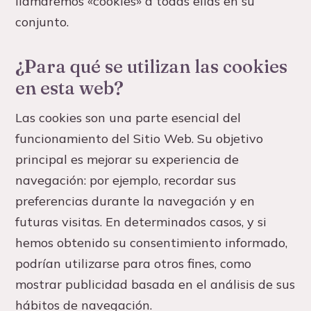
llamaremos «cookies» a todas ellas en su
Canal de YouTube
↗
conjunto.
Más de 240.000 personas
Contacto
¿Para qué se utilizan las cookies
en esta web?
Las cookies son una parte esencial del
funcionamiento del Sitio Web. Su objetivo
principal es mejorar su experiencia de
navegación: por ejemplo, recordar sus
preferencias durante la navegación y en
futuras visitas. En determinados casos, y si
hemos obtenido su consentimiento informado,
podrían utilizarse para otros fines, como
mostrar publicidad basada en el análisis de sus
hábitos de navegación.