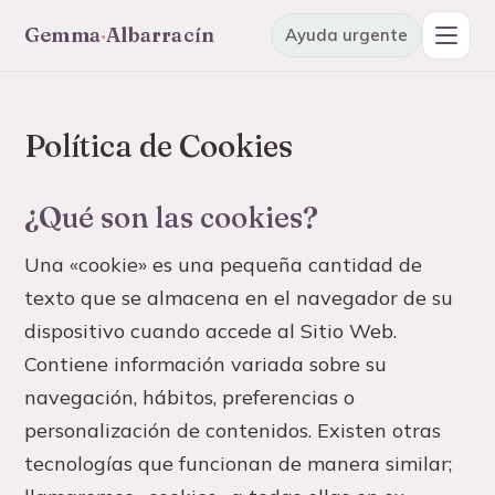
Gemma
·
Albarracín
Ayuda urgente
Hacer el test gratis
Entrar a mi área
Política de Cookies
Cursos y programas
¿Qué son las cookies?
Online, a tu ritmo, desde cualquier país
Artículos y guías
Una «cookie» es una pequeña cantidad de
Para entender lo que estás viviendo
texto que se almacena en el navegador de su
dispositivo cuando accede al Sitio Web.
Chat de apoyo
Contiene información variada sobre su
Pregunta con calma, es gratuito
navegación, hábitos, preferencias o
Test gratuito
personalización de contenidos. Existen otras
Pon nombre a lo que vives, en 3 minutos
tecnologías que funcionan de manera similar;