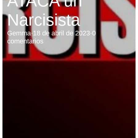
ATACA un
Narcisista
Gemma
·
18 de abril de 2023
·
0
comentarios