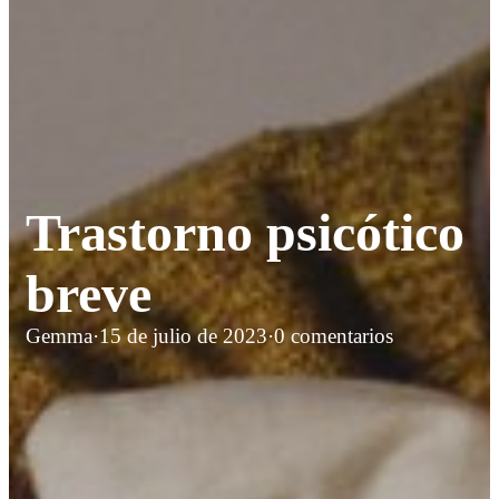
Trastorno psicótico
breve
Gemma
·
15 de julio de 2023
·
0 comentarios