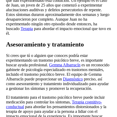
que han experimentado esta condición. Un ejemplo es el caso
de Juan, un joven de 25 años que comenzó a experimentar
alucinaciones auditivas y delirios persecutorios de repente.
Estos síntomas duraron aproximadamente dos semanas y luego
desaparecieron por completo. Aunque Juan no ha
experimentado ningún otro episodio desde entonces, ha
buscado
Terapia
para abordar el impacto emocional que tuvo en
él.
Asesoramiento y tratamiento
Si crees que tú o alguien que conoces podría estar
experimentando un trastorno psicótico breve, es importante
buscar ayuda profesional.
Gemma Albarracín
es un reconocido
gabinete de psicología especializado en trastornos mentales,
incluido el trastorno psicótico breve. El equipo de Gemma
Albarracín puede proporcionar un
Diagnóstico
preciso, así
como asesoramiento y tratamiento individualizado para ayudar
a gestionar los síntomas y promover la recuperación.
El tratamiento para el trastorno psicótico breve puede incluir
medicación para controlar los síntomas,
Terapia cognitivo-
conductual
para abordar los pensamientos distorsionados y la
terapia de apoyo para ayudar a la persona a lidiar con el
impacto emocional de la experiencia. Es importante buscar