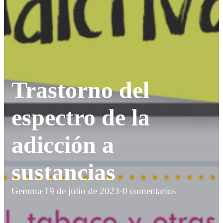
Trastorno del
espectro de la
adicción a
sustancias
Gemma
·
19 de julio de 2023
·
0 comentarios