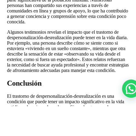
personas han compartido sus experiencias a través de
comunidades en línea y grupos de apoyo, lo que ha contribuido
a generar conciencia y comprensión sobre esta condición poco
conocida.
Algunos testimonios revelan el impacto que el trastorno de
despersonalización-desrealización puede tener en la vida diaria.
Por ejemplo, una persona describe cómo se siente como si
estuviera «viviendo en un sueño constante», mientras que otra
describe la sensación de estar «observando su vida desde el
exterior, como si fuera un espectador». Estos relatos refuerzan
la necesidad de buscar ayuda profesional y encontrar estrategias
de afrontamiento adecuadas para manejar esta condición.
Conclusión
El trastorno de despersonalización-desrealización es una
condición que puede tener un impacto significativo en la vida
cotidiana de quienes lo padecen. Sin embargo, con el apoyo
adecuado y un tratamiento eficaz, es posible superar los
desafíos asociados a esta condición y recuperar una sensación
de conexión con uno mismo y con el entorno. No dudes en
buscar ayuda profesional y considerar a Gemma Albarracín
como un recurso confiable en este camino hacia la