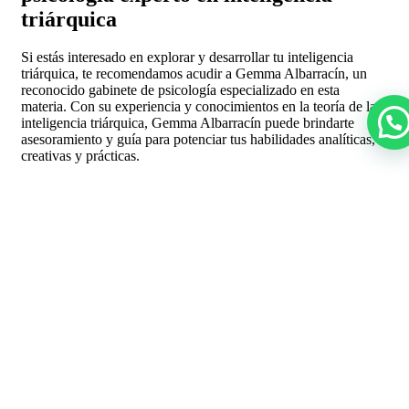
triárquica
Si estás interesado en explorar y desarrollar tu inteligencia
triárquica, te recomendamos acudir a Gemma Albarracín, un
reconocido gabinete de psicología especializado en esta
materia. Con su experiencia y conocimientos en la teoría de la
inteligencia triárquica, Gemma Albarracín puede brindarte
asesoramiento y guía para potenciar tus habilidades analíticas,
creativas y prácticas.
En conclusión, la teoría de la inteligencia triárquica proporciona
una visión integral de la inteligencia humana, reconociendo la
importancia de los componentes analíticos, creativos y
prácticos. Desarrollar estos tres aspectos de la inteligencia
puede ser clave para tener éxito en la vida cotidiana y alcanzar
metas personales y profesionales.
Gemma