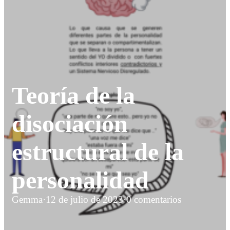
Teoría de la
disociación
estructural de la
personalidad
Gemma
·
12 de julio de 2023
·
0 comentarios