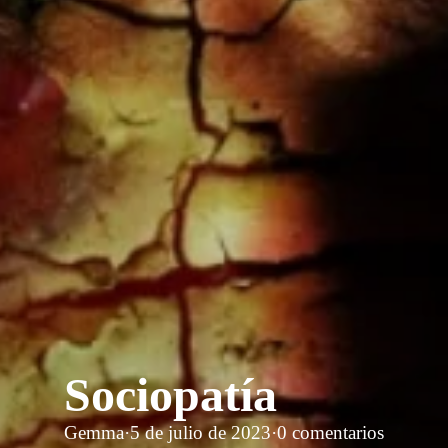
Sociopatía
Gemma
·
5 de julio de 2023
·
0 comentarios