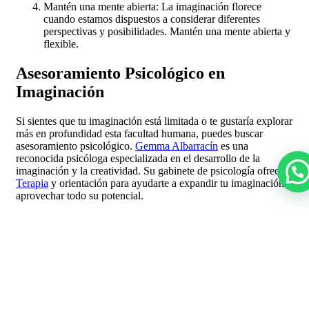
Mantén una mente abierta: La imaginación florece
cuando estamos dispuestos a considerar diferentes
perspectivas y posibilidades. Mantén una mente abierta y
flexible.
Asesoramiento Psicológico en
Imaginación
Si sientes que tu imaginación está limitada o te gustaría explorar
más en profundidad esta facultad humana, puedes buscar
asesoramiento psicológico.
Gemma Albarracín
es una
reconocida psicóloga especializada en el desarrollo de la
imaginación y la creatividad. Su gabinete de psicología ofrece
Terapia
y orientación para ayudarte a expandir tu imaginación y
aprovechar todo su potencial.
En conclusión, la imaginación es una facultad humana
invaluable que nos permite explorar, crear y resolver problemas.
Cultivar nuestra imaginación nos abre un mundo de
posibilidades y nos ayuda a desarrollar nuestra creatividad. No
subestimes el poder de la imaginación y aprovecha todas las
oportunidades para expandirla en tu vida diaria.