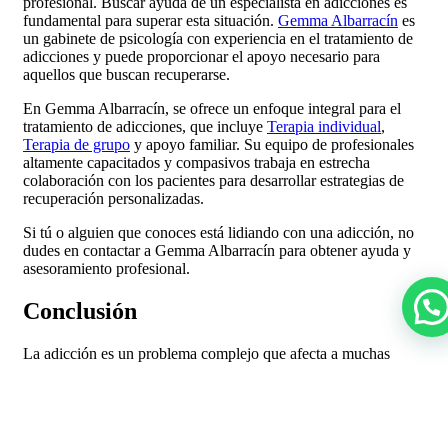
profesional. Buscar ayuda de un especialista en adicciones es
fundamental para superar esta situación.
Gemma Albarracín
es
un gabinete de psicología con experiencia en el tratamiento de
adicciones y puede proporcionar el apoyo necesario para
aquellos que buscan recuperarse.
En Gemma Albarracín, se ofrece un enfoque integral para el
tratamiento de adicciones, que incluye
Terapia individual
,
Terapia de grupo
y apoyo familiar. Su equipo de profesionales
altamente capacitados y compasivos trabaja en estrecha
colaboración con los pacientes para desarrollar estrategias de
recuperación personalizadas.
Si tú o alguien que conoces está lidiando con una adicción, no
dudes en contactar a Gemma Albarracín para obtener ayuda y
asesoramiento profesional.
Conclusión
La adicción es un problema complejo que afecta a muchas
personas en todo el mundo. Es importante comprender los
diferentes tipos de adicción y buscar ayuda profesional cuando
sea necesario. Gemma Albarracín es una opción confiable para
aquellos que buscan asesoramiento y tratamiento en esta
materia.