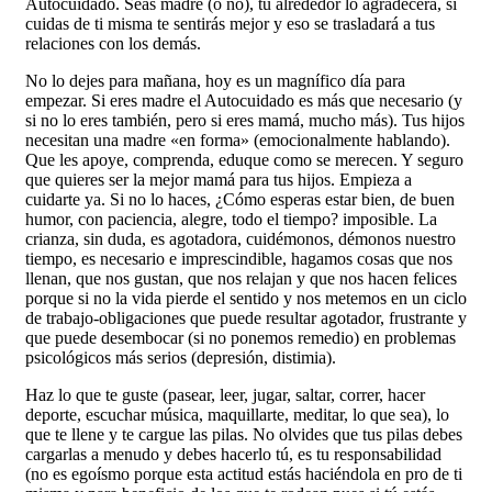
Autocuidado. Seas madre (o no), tu alrededor lo agradecerá, si
cuidas de ti misma te sentirás mejor y eso se trasladará a tus
relaciones con los demás.
No lo dejes para mañana, hoy es un magnífico día para
empezar. Si eres madre el Autocuidado es más que necesario (y
si no lo eres también, pero si eres mamá, mucho más). Tus hijos
necesitan una madre «en forma» (emocionalmente hablando).
Que les apoye, comprenda, eduque como se merecen. Y seguro
que quieres ser la mejor mamá para tus hijos. Empieza a
cuidarte ya. Si no lo haces, ¿Cómo esperas estar bien, de buen
humor, con paciencia, alegre, todo el tiempo? imposible. La
crianza, sin duda, es agotadora, cuidémonos, démonos nuestro
tiempo, es necesario e imprescindible, hagamos cosas que nos
llenan, que nos gustan, que nos relajan y que nos hacen felices
porque si no la vida pierde el sentido y nos metemos en un ciclo
de trabajo-obligaciones que puede resultar agotador, frustrante y
que puede desembocar (si no ponemos remedio) en problemas
psicológicos más serios (depresión, distimia).
Haz lo que te guste (pasear, leer, jugar, saltar, correr, hacer
deporte, escuchar música, maquillarte, meditar, lo que sea), lo
que te llene y te cargue las pilas. No olvides que tus pilas debes
cargarlas a menudo y debes hacerlo tú, es tu responsabilidad
(no es egoísmo porque esta actitud estás haciéndola en pro de ti