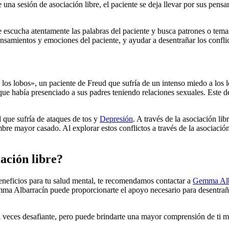
una sesión de asociación libre, el paciente se deja llevar por sus pensa
ue escucha atentamente las palabras del paciente y busca patrones o tema
ensamientos y emociones del paciente, y ayudar a desentrañar los conflic
os lobos», un paciente de Freud que sufría de un intenso miedo a los l
que había presenciado a sus padres teniendo relaciones sexuales. Este 
 que sufría de ataques de tos y
Depresión
. A través de la asociación l
mbre mayor casado. Al explorar estos conflictos a través de la asociac
ación libre?
 beneficios para tu salud mental, te recomendamos contactar a
Gemma Alb
ma Albarracín puede proporcionarte el apoyo necesario para desentrañ
 veces desafiante, pero puede brindarte una mayor comprensión de ti mi