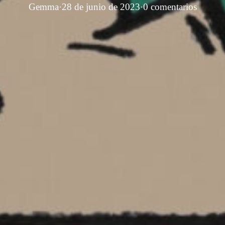
Gemma
·
28 de junio de 2023
·
0 comentarios