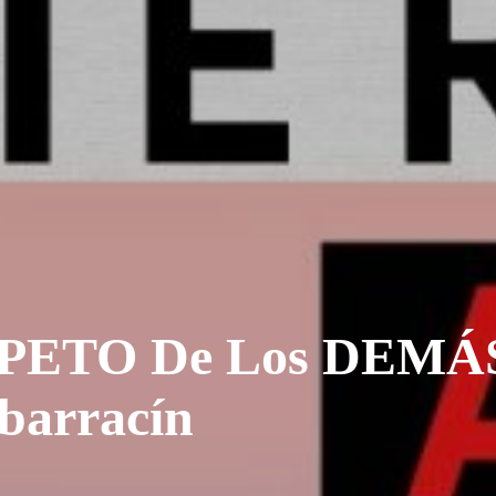
ETO De Los DEMÁS 
barracín